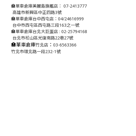
🏣單車倉庫美麗島旗艦店： 07-2413777
高雄市新興區中正四路3號
🏣單車倉庫台中西屯店：04/24616999
台中市西屯區西屯路三段163之一號
🏣單車倉庫台北大巨蛋店 : 02-25794168
台北市松山區光復南路22巷27號
🏣單車倉庫
：
竹北店
03-6563366
竹北市環北路一段232-1號