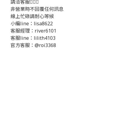
請洽客服💁🏻‍♂️
非營業時不回覆任何訊息
線上忙碌請耐心等候
小編line：lisa8622
客服經理：river6101
客服line：lilith4103
官方客服：@roi3368