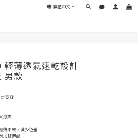
繁體中文
 3.0 輕薄透氣速乾設計
 男款
一定要穿
又涼爽
輕薄柔軟，減少色差
增加舒適感