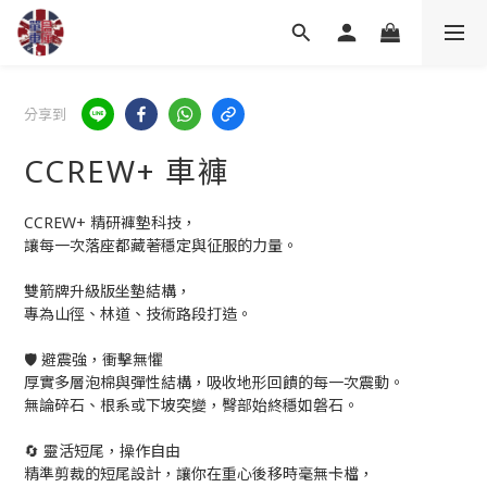
分享到
CCREW+ 車褲
CCREW+ 精研褲墊科技，
讓每一次落座都藏著穩定與征服的力量。
雙箭牌升級版坐墊結構，
專為山徑、林道、技術路段打造。
🛡️ 避震強，衝擊無懼
厚實多層泡棉與彈性結構，吸收地形回饋的每一次震動。
無論碎石、根系或下坡突變，臀部始終穩如磐石。
🔄 靈活短尾，操作自由
精準剪裁的短尾設計，讓你在重心後移時毫無卡檔，