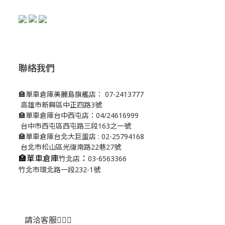
聯絡我們
🏣單車倉庫美麗島旗艦店： 07-2413777
高雄市新興區中正四路3號
🏣單車倉庫台中西屯店：04/24616999
台中市西屯區西屯路三段163之一號
🏣單車倉庫台北大巨蛋店 : 02-25794168
台北市松山區光復南路22巷27號
🏣單車倉庫
：
竹北店
03-6563366
竹北市環北路一段232-1號
請洽客服💁🏻‍♂️