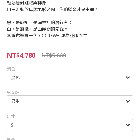
輕鬆應對跳躍與轉身。
自由流動於車與地形之間，你的騎姿才是主宰。
黑，是戰袍，是深林裡的潛行者；
白，是旗幟，是山徑間的先鋒。
無論你選哪一色，CCREW+ 都為征服而生。
NT$4,780
NT$5,680
顏色
男女版
尺寸