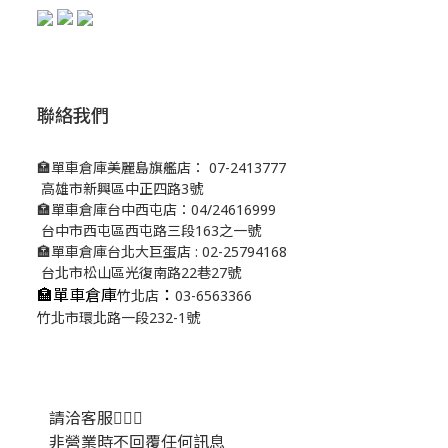
聯絡我們
🏣單車倉庫美麗島旗艦店： 07-2413777
高雄市新興區中正四路3號
🏣單車倉庫台中西屯店：04/24616999
台中市西屯區西屯路三段163之一號
🏣單車倉庫台北大巨蛋店 : 02-25794168
台北市松山區光復南路22巷27號
🏣單車倉庫
：
竹北店
03-6563366
竹北市環北路一段232-1號
請洽客服💁🏻‍♂️
非營業時不回覆任何訊息