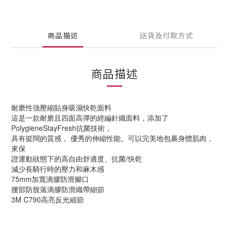
商品描述
送貨及付款方式
商品描述
耐磨性強壓縮貼身吸濕快乾面料
這是一款耐磨且四面高彈的經編針織面料，添加了 
PolygieneStayFresh抗菌技術，
具有挺闊的質感， 優秀的伸縮性能。可以完美地包裹身體肌肉，
來保
證運動狀態下的高自由舒適度、抗菌/快乾
減少長騎行時的壓力和麻木感
75mm加寬滴膠防滑腳口
腰部防脫落滴膠防滑織帶細節
3M C790高亮反光細節