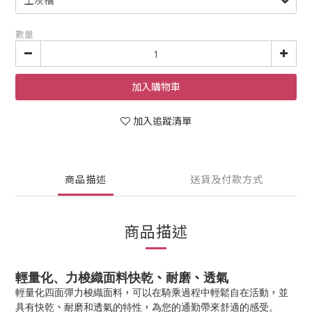
數量
加入購物車
加入追蹤清單
商品描述
送貨及付款方式
商品描述
、
、
輕量化、力梭織面料快乾
耐磨
透氣
，
，
輕量化四面彈力梭織面料
可以在騎乘過程中輕鬆自
在活動
並
、
，
具有快乾
耐磨和透氣的特性
為您的通
勤帶來舒適的感受。