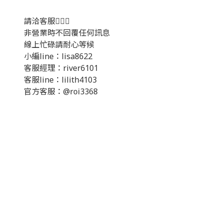
請洽客服💁🏻‍♂️
非營業時不回覆任何訊息
線上忙碌請耐心等候
小編line：lisa8622
客服經理：river6101
客服line：lilith4103
官方客服：@roi3368