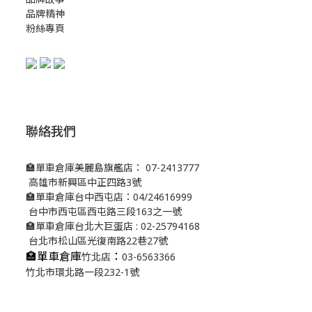
品牌精神
粉絲專頁
聯絡我們
🏣單車倉庫美麗島旗艦店： 07-2413777
高雄市新興區中正四路3號
🏣單車倉庫台中西屯店：04/24616999
台中市西屯區西屯路三段163之一號
🏣單車倉庫台北大巨蛋店 : 02-25794168
台北市松山區光復南路22巷27號
🏣單車倉庫
：
竹北店
03-6563366
竹北市環北路一段232-1號