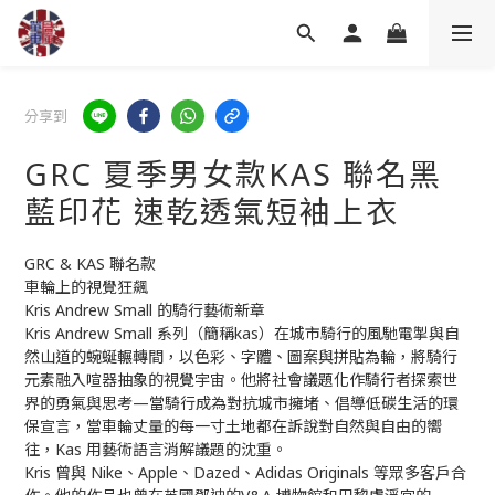
分享到
GRC 夏季男女款KAS 聯名黑
藍印花 速乾透氣短袖上衣
GRC & KAS 聯名款
車輪上的視覺狂飆
Kris Andrew Small 的騎行藝術新章
Kris Andrew Small 系列（簡稱kas）在城市騎行的風馳電掣與自
然山道的蜿蜒輾轉間，以色彩、字體、圖案與拼貼為輪，將騎行
元素融入喧器抽象的視覺宇宙。他將社會議題化作騎行者探索世
界的勇氣與思考—當騎行成為對抗城市擁堵、倡導低碳生活的環
保宣言，當車輪丈量的每一寸土地都在訴說對自然與自由的嚮
往，Kas 用藝術語言消解議題的沈重。
Kris 曾與 Nike、Apple、Dazed、Adidas Originals 等眾多客戶合