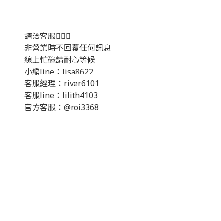
請洽客服💁🏻‍♂️
非營業時不回覆任何訊息
線上忙碌請耐心等候
小編line：lisa8622
客服經理：river6101
客服line：lilith4103
官方客服：@roi3368