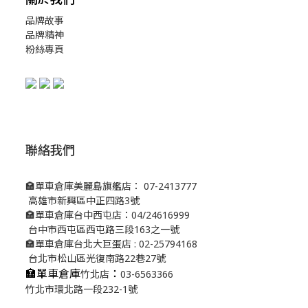
品牌故事
品牌精神
粉絲專頁
聯絡我們
🏣單車倉庫美麗島旗艦店： 07-2413777
高雄市新興區中正四路3號
🏣單車倉庫台中西屯店：04/24616999
台中市西屯區西屯路三段163之一號
🏣單車倉庫台北大巨蛋店 : 02-25794168
台北市松山區光復南路22巷27號
🏣單車倉庫
：
竹北店
03-6563366
竹北市環北路一段232-1號