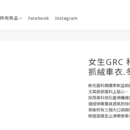
所有商品
Facebook
Instagram
女生GRC
抓絨車衣.
刷毛面料親膚柔軟且助
尤其局部面料上貼心，
採用黑科技石墨烯纖維
達成保暖兼具透氣的效
背後附有三個大口袋與
新版高穩定止滑帶使車