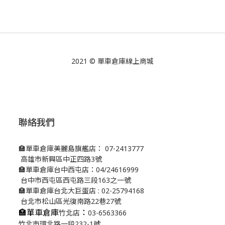
2021 © 單車倉庫線上商城
聯絡我們
🏣單車倉庫美麗島旗艦店： 07-2413777
高雄市新興區中正四路3號
🏣單車倉庫台中西屯店：04/24616999
台中市西屯區西屯路三段163之一號
🏣單車倉庫台北大巨蛋店 : 02-25794168
台北市松山區光復南路22巷27號
🏣單車倉庫
：
竹北店
03-6563366
竹北市環北路一段232-1號