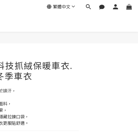
繁體中文
 科技抓絨保暖車衣.
冬季車衣
於排汗，
面料，
果，
隱藏拉鍊口袋，
衣更服貼舒適。