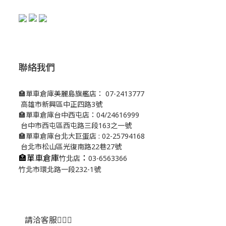
聯絡我們
🏣單車倉庫美麗島旗艦店： 07-2413777
高雄市新興區中正四路3號
🏣單車倉庫台中西屯店：04/24616999
台中市西屯區西屯路三段163之一號
🏣單車倉庫台北大巨蛋店 : 02-25794168
台北市松山區光復南路22巷27號
🏣單車倉庫
：
竹北店
03-6563366
竹北市環北路一段232-1號
請洽客服💁🏻‍♂️