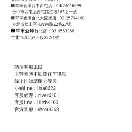
🏣單車倉庫台中西屯店：04/24616999
台中市西屯區西屯路三段163之一號
🏣單車倉庫台北大巨蛋店 : 02-25794168
台北市松山區光復南路22巷27號
🏣單車倉庫
：
竹北店
03-6563366
竹北市環北路一段232-1號
請洽客服💁🏻‍♂️
非營業時不回覆任何訊息
線上忙碌請耐心等候
小編line：lisa8622
客服經理：river6101
客服line：lilith4103
官方客服：@roi3368