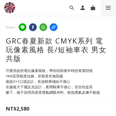
Share
GRC春夏新款 CMYK系列 電
玩像素風格 長/短袖車衣 男女
共版
可愛俏皮的電玩像素風格，帶你回歸童年時的青澀回憶
YKK高滑順度拉鍊，穿脫更衣無阻礙
後面3+1口袋設計，長途騎乘補給不擔心
衣服後方下擺反光設計，夜間騎乘不擔心，安全性提高
腋下、袖子採用高密度透氣網眼布料，散熱透氣皮膚不黏膩
NT$2,580