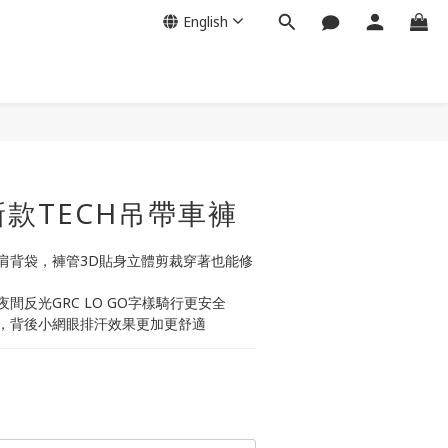
English
新款TECH吊帶車褲
肩背袋，褲管3D貼身立體剪裁穿著也能修
間反光GRC LO GO字樣騎行更安全
，背後小網眼排汗效果更加更舒適