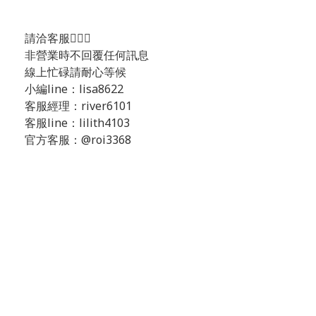
請洽客服💁🏻‍♂️
非營業時不回覆任何訊息
線上忙碌請耐心等候
小編line：lisa8622
客服經理：river6101
客服line：lilith4103
官方客服：@roi3368