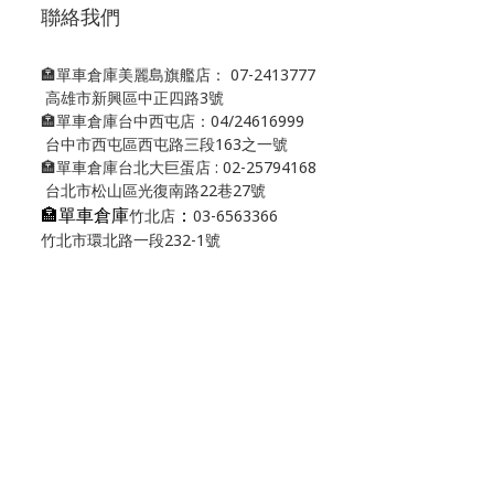
聯絡我們
🏣單車倉庫美麗島旗艦店： 07-2413777
高雄市新興區中正四路3號
🏣單車倉庫台中西屯店：04/24616999
台中市西屯區西屯路三段163之一號
🏣單車倉庫台北大巨蛋店 : 02-25794168
台北市松山區光復南路22巷27號
🏣單車倉庫
：
竹北店
03-6563366
竹北市環北路一段232-1號