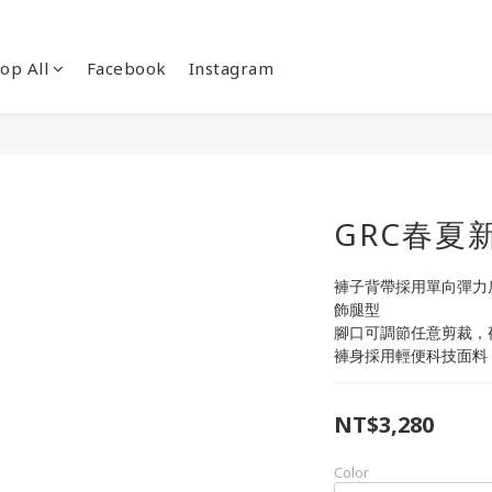
op All
Facebook
Instagram
GRC春夏
褲子背帶採用單向彈力
飾腿型
腳口可調節任意剪裁，夜
褲身採用輕便科技面料
NT$3,280
Color