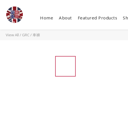
Home
About
Featured Products
Sh
View All
/
GRC
/
車褲