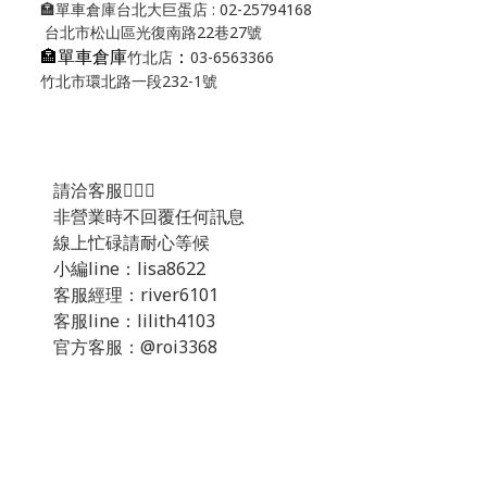
🏣單車倉庫台北大巨蛋店 : 02-25794168
台北市松山區光復南路22巷27號
🏣單車倉庫
：
竹北店
03-6563366
竹北市環北路一段232-1號
請洽客服💁🏻‍♂️
非營業時不回覆任何訊息
線上忙碌請耐心等候
小編line：lisa8622
客服經理：river6101
客服line：lilith4103
官方客服：@roi3368