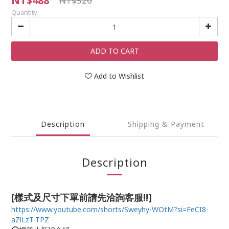
NT$488
NT$520
Quantity
ADD TO CART
Add to Wishlist
Description
Shipping & Payment
Description
[樣式及尺寸下單前請先洽詢客服!!]
https://www.youtube.com/shorts/Sweyhy-WOtM?si=FeCI8-
aZlLzT-TPZ