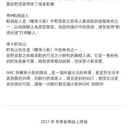
愛給野原家帶來了很多歡樂
🉐#動感超人
動感超人是《蠟筆小新》中野原新之助等人最喜歡的虛擬角色之
一，以假面騎士為原型塑造。他是特攝片中的英雄，擅長使用“動
感光波”打倒敵人。
🉐＃鰐魚山
鰐魚山先生是《蠟筆小新》中的角色之一，
是野原新之助最喜歡的巧克力小餅乾的圖標人偶。它是一隻粉色
的鰐魚形象可愛，雖然表情看似凶狠，但深受小新喜愛。
GRC 與蠟筆小新的聯名，是一場跨越次元的奇遇，更是對生活本
真熱愛的共嗎，在騎行的道路上，遇見更好的自己，發現生活更
多的美好可能，讓每一次騎行都充滿小新與GRC 的陪伴
2021 © 單車倉庫線上商城