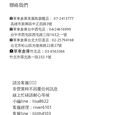
聯絡我們
🏣單車倉庫美麗島旗艦店： 07-2413777
高雄市新興區中正四路3號
🏣單車倉庫台中西屯店：04/24616999
台中市西屯區西屯路三段163之一號
🏣單車倉庫台北大巨蛋店 : 02-25794168
台北市松山區光復南路22巷27號
🏣單車倉庫
：
竹北店
03-6563366
竹北市環北路一段232-1號
請洽客服💁🏻‍♂️
非營業時不回覆任何訊息
線上忙碌請耐心等候
小編line：lisa8622
客服經理：river6101
客服line：lilith4103