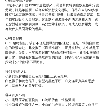
⭕️蠟筆小新IP介紹
《蠟筆小新》自1990年連載以來，憑借其獨特的幽默風格和治癒
元素，跨越年齡層，成為全球流行文化標誌。作品在全球50多個
國家和地區廠泛傳播，漫畫銷量超1億冊，動畫周邊產品豐富，每
年劇場版吸引大量觀眾。其幽默不僅源於小新的調皮和天真，還
包含對社會現象的諷刺，為兒童帶來歡樂，為成人緩解壓力，成
為幾代人共同喜愛的經典。
⭕️聯名契機
GRC 始終相信，騎行不僅是挑戰極限的運動，更是一場與自由童
心的浪漫奔赴。此次攜手《蠟筆小新》，正是被那句“人生就是不
斷奔跑，跌倒，再笑著爬起來”的熱血精神打動—小新看似無釐頭
的日常，卻藏著對生活毫無保留的熱愛，與騎行者“用滾動的車輪
探索未知”的執著不謀而合。
🉐#野原新之助
小新的招牌服裝是紅色短T恤配上黃色短褲、
白色襪子和黃色鞋子，髮型為黑色平頭，它充滿童真與奇思妙
想，是無數人的童年回憶。
🉐＃野原小白
小白是野原家的寵物狗，它聰明伶俐，性格溫順
是小新最好的夥伴之一。小白的毛色雪白，體型圓滾滾，非常可