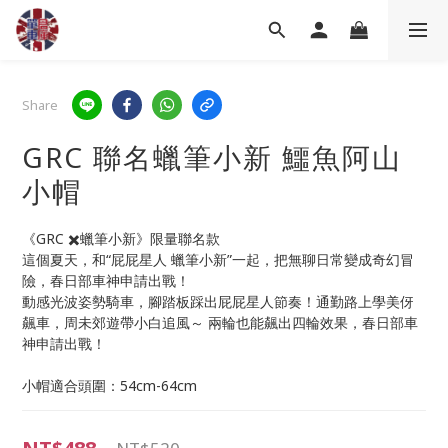
Share
GRC 聯名蠟筆小新 鱷魚阿山
小帽
《GRC ✖️蠟筆小新》限量聯名款
這個夏天，和“屁屁星人 蠟筆小新”一起，把無聊日常變成奇幻冒
險，春日部車神申請出戰！
動感光波姿勢騎車，腳踏板踩出屁屁星人節奏！通勤路上學美伢
飆車，周未郊遊帶小白追風～ 兩輪也能飆出四輪效果，春日部車
神申請出戰！
小帽適合頭圍：54cm-64cm