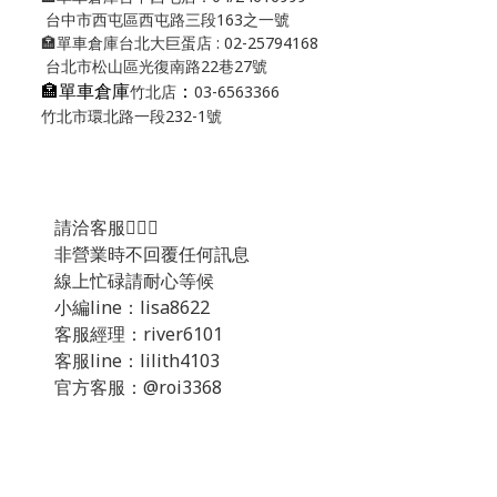
台中市西屯區西屯路三段163之一號
🏣單車倉庫台北大巨蛋店 : 02-25794168
台北市松山區光復南路22巷27號
🏣單車倉庫
：
竹北店
03-6563366
竹北市環北路一段232-1號
請洽客服💁🏻‍♂️
非營業時不回覆任何訊息
線上忙碌請耐心等候
小編line：lisa8622
客服經理：river6101
客服line：lilith4103
官方客服：@roi3368