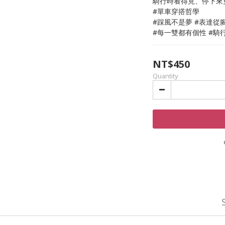
騎行時看得見、停下來
#單車穿搭哲學
#踩風不是夢 #表達從
#每一雙都有個性 #騎
NT$450
Quantity