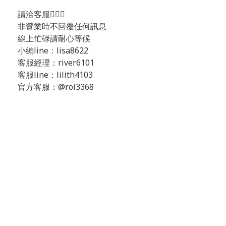
請洽客服💁🏻‍♂️
非營業時不回覆任何訊息
線上忙碌請耐心等候
小編line：lisa8622
客服經理：river6101
客服line：lilith4103
官方客服：@roi3368