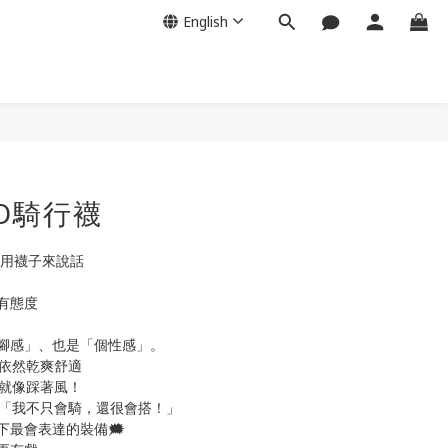
English
AO騎行襪
就用襪子來說話
有態度
腳感」、也是「個性感」。
離依然乾爽舒適
踏就像踩著風！
：「我不只會騎，還很會搭！」
最會表達的裝備🗯️