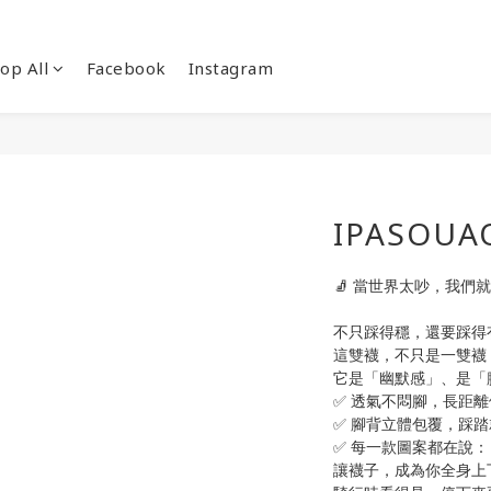
op All
Facebook
Instagram
IPASOU
🧦 當世界太吵，我們
不只踩得穩，還要踩得
這雙襪，不只是一雙襪
它是「幽默感」、是「
✅ 透氣不悶腳，長距
✅ 腳背立體包覆，踩
✅ 每一款圖案都在說
讓襪子，成為你全身上下