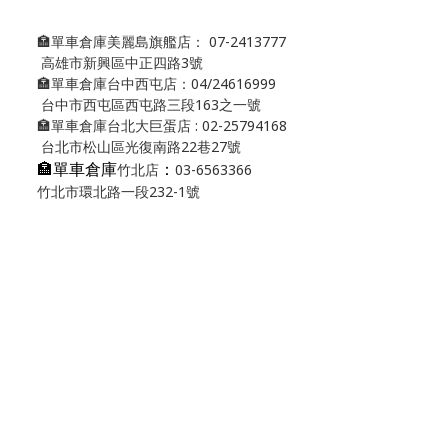
🏣單車倉庫美麗島旗艦店： 07-2413777
高雄市新興區中正四路3號
🏣單車倉庫台中西屯店：04/24616999
台中市西屯區西屯路三段163之一號
🏣單車倉庫台北大巨蛋店 : 02-25794168
台北市松山區光復南路22巷27號
🏣單車倉庫
：
竹北店
03-6563366
竹北市環北路一段232-1號