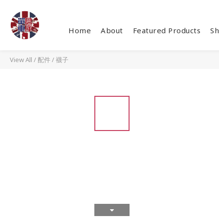
Home
About
Featured Products
Sh
View All
/
配件
/
襪子