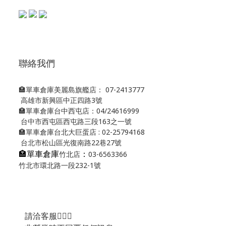
聯絡我們
🏣單車倉庫美麗島旗艦店： 07-2413777
高雄市新興區中正四路3號
🏣單車倉庫台中西屯店：04/24616999
台中市西屯區西屯路三段163之一號
🏣單車倉庫台北大巨蛋店 : 02-25794168
台北市松山區光復南路22巷27號
🏣單車倉庫
：
竹北店
03-6563366
竹北市環北路一段232-1號
請洽客服💁🏻‍♂️