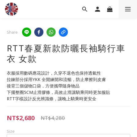
Share
RTT春夏新款防曬長袖騎行車
衣 女款
衣服採用數碼應花設計，久穿不退色也保持透氣性
拉鍊部分採用YKK 全開練開和流暢，防止摩擦到皮膚
後背三個儲物口袋，方便攜帶隨身物品
下擺整圈5CM止滑膠條，高效止滑讓騎乘同時更加服貼
RTT字樣設計反光辨識條，讓晚上騎乘時更安全
NT$2,680
NT$4,280
Size