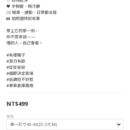
🤍 白得乾淨
🖤 字夠狠、夠冷靜
🚴‍♂️ 騎車、通勤、日常都合理
📸 拍照還特別有事
穿上它的那一刻，
你不用多說——
懂的人，自己會看。
#有梗襪子
#游刃有餘
#從從容容
#細節決定氣場
#低調但不好惹
#單車倉庫風格
NT$499
顏色