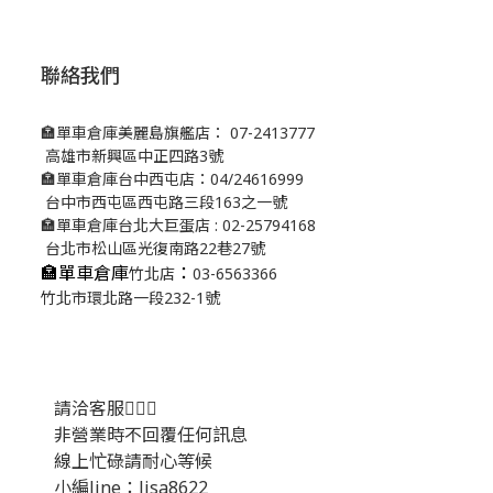
聯絡我們
🏣單車倉庫美麗島旗艦店： 07-2413777
高雄市新興區中正四路3號
🏣單車倉庫台中西屯店：04/24616999
台中市西屯區西屯路三段163之一號
🏣單車倉庫台北大巨蛋店 : 02-25794168
台北市松山區光復南路22巷27號
🏣單車倉庫
：
竹北店
03-6563366
竹北市環北路一段232-1號
請洽客服💁🏻‍♂️
非營業時不回覆任何訊息
線上忙碌請耐心等候
小編line：lisa8622