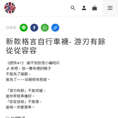
分享到
新款格言自行車襪- 游刃有餘
從從容容
《趕快➕1》 搶不到別怪小編啦🤭
🧦 來吧，加一雙有梗的襪子
不是為了搶戲，
是為了——站著就有態度。
「游刃有餘」不是炫耀，
是你早就準備好。
「從從容容」不是慢，
是每一步都算準。