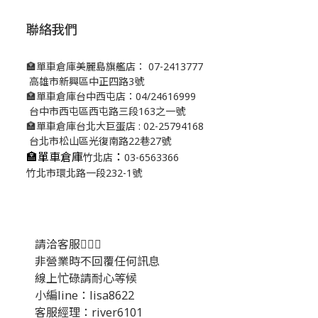
聯絡我們
🏣單車倉庫美麗島旗艦店： 07-2413777
高雄市新興區中正四路3號
🏣單車倉庫台中西屯店：04/24616999
台中市西屯區西屯路三段163之一號
🏣單車倉庫台北大巨蛋店 : 02-25794168
台北市松山區光復南路22巷27號
🏣單車倉庫
：
竹北店
03-6563366
竹北市環北路一段232-1號
請洽客服💁🏻‍♂️
非營業時不回覆任何訊息
線上忙碌請耐心等候
小編line：lisa8622
客服經理：river6101