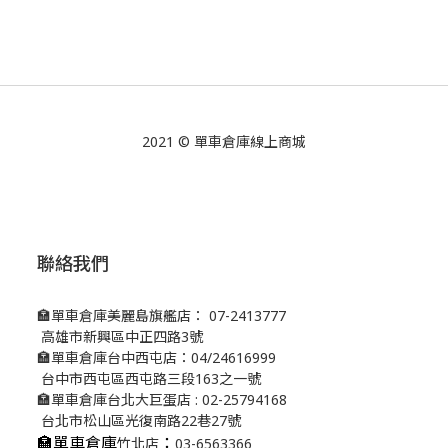
2021 © 單車倉庫線上商城
聯絡我們
🏣單車倉庫美麗島旗艦店： 07-2413777
高雄市新興區中正四路3號
🏣單車倉庫台中西屯店：04/24616999
台中市西屯區西屯路三段163之一號
🏣單車倉庫台北大巨蛋店 : 02-25794168
台北市松山區光復南路22巷27號
🏣單車倉庫
：
竹北店
03-6563366