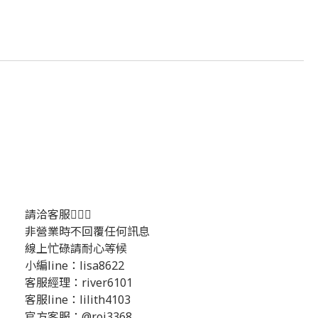
請洽客服💁🏻‍♂️
非營業時不回覆任何訊息
線上忙碌請耐心等候
小編line：lisa8622
客服經理：river6101
客服line：lilith4103
官方客服：@roi3368