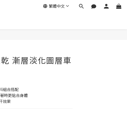
繁體中文
速乾 漸層淡化圖層車
料組合搭配
穿著時更貼合身體
汗效果