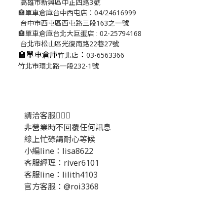
高雄市新興區中正四路3號
🏣單車倉庫台中西屯店：04/24616999
台中市西屯區西屯路三段163之一號
🏣單車倉庫台北大巨蛋店 : 02-25794168
台北市松山區光復南路22巷27號
🏣單車倉庫
：
竹北店
03-6563366
竹北市環北路一段232-1號
請洽客服💁🏻‍♂️
非營業時不回覆任何訊息
線上忙碌請耐心等候
小編line：lisa8622
客服經理：river6101
客服line：lilith4103
官方客服：@roi3368