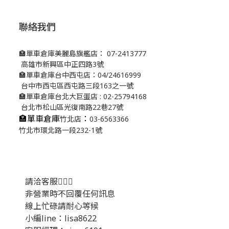
聯絡我們
🏣單車倉庫美麗島旗艦店： 07-2413777
高雄市新興區中正四路3號
🏣單車倉庫台中西屯店：04/24616999
台中市西屯區西屯路三段163之一號
🏣單車倉庫台北大巨蛋店 : 02-25794168
台北市松山區光復南路22巷27號
🏣單車倉庫
：
竹北店
03-6563366
竹北市環北路一段232-1號
請洽客服💁🏻‍♂️
非營業時不回覆任何訊息
線上忙碌請耐心等候
小編line：lisa8622