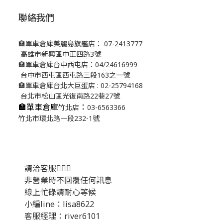
聯絡我們
🏣單車倉庫美麗島旗艦店： 07-2413777
高雄市新興區中正四路3號
🏣單車倉庫台中西屯店：04/24616999
台中市西屯區西屯路三段163之一號
🏣單車倉庫台北大巨蛋店 : 02-25794168
台北市松山區光復南路22巷27號
🏣單車倉庫
：
竹北店
03-6563366
竹北市環北路一段232-1號
請洽客服💁🏻‍♂️
非營業時不回覆任何訊息
線上忙碌請耐心等候
小編line：lisa8622
客服經理：river6101