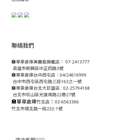
聯絡我們
🏣單車倉庫美麗島旗艦店： 07-2413777
高雄市新興區中正四路3號
🏣單車倉庫台中西屯店：04/24616999
台中市西屯區西屯路三段163之一號
🏣單車倉庫台北大巨蛋店 : 02-25794168
台北市松山區光復南路22巷27號
🏣單車倉庫
：
竹北店
03-6563366
竹北市環北路一段232-1號