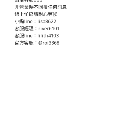
請洽客服💁🏻‍♂️
非營業時不回覆任何訊息
線上忙碌請耐心等候
小編line：lisa8622
客服經理：river6101
客服line：lilith4103
官方客服：@roi3368