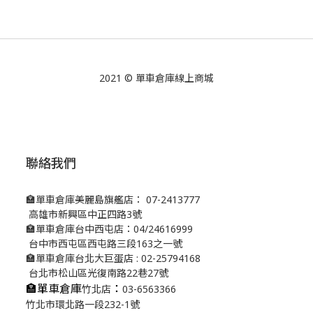
2021 © 單車倉庫線上商城
聯絡我們
🏣單車倉庫美麗島旗艦店： 07-2413777
高雄市新興區中正四路3號
🏣單車倉庫台中西屯店：04/24616999
台中市西屯區西屯路三段163之一號
🏣單車倉庫台北大巨蛋店 : 02-25794168
台北市松山區光復南路22巷27號
🏣單車倉庫
：
竹北店
03-6563366
竹北市環北路一段232-1號