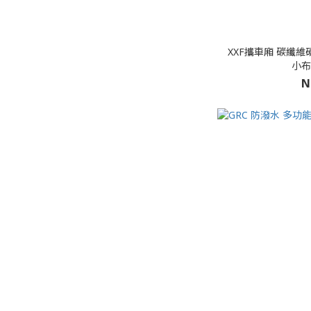
XXF攜車廂 碳纖維
小布
N