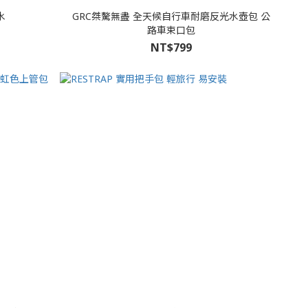
水
GRC桀驁無盡 全天候自行車耐磨反光水壺包 公
路車束口包
NT$799