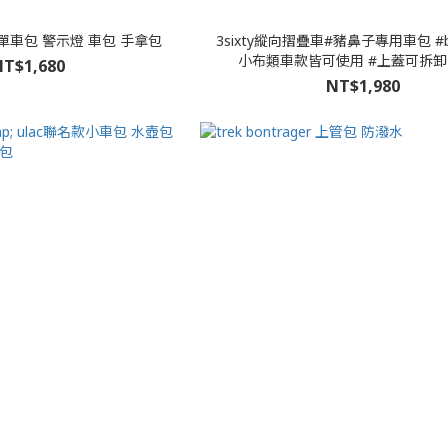
燈單車包 警示燈 車包 手拿包
3sixty縱向摺疊車#豬鼻子專用車包 #b
小布類車款皆可使用 #上蓋可拆卸
T$1,680
NT$1,980