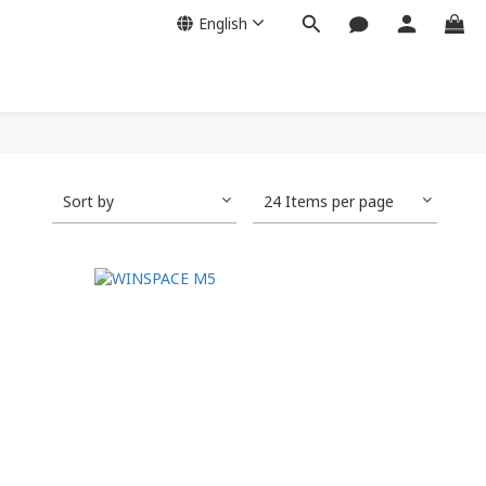
English
Sort by
24 Items per page