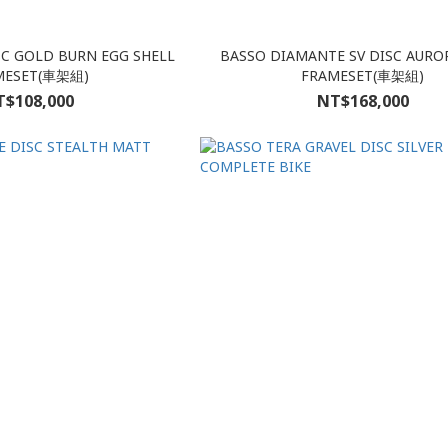
SC GOLD BURN EGG SHELL
BASSO DIAMANTE SV DISC AURO
MESET(車架組)
FRAMESET(車架組)
$108,000
NT$168,000