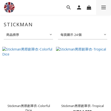
STICKMAN
商品排序
每頁顯示 24 個
Stickman男原創車衣-Colorful
Stickman男原創車衣-Tropical
Dice