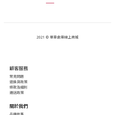
2021 © 單車倉庫線上商城
顧客服務
常見問題
退換貨政策
條款及細則
運送政策
關於我們
品牌故事