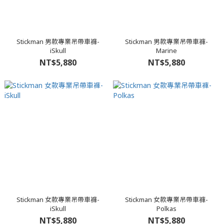
Stickman 男款專業吊帶車褲-
Stickman 男款專業吊帶車褲-
iSkull
Marine
NT$5,880
NT$5,880
Stickman 女款專業吊帶車褲-
Stickman 女款專業吊帶車褲-
iSkull
Polkas
NT$5,880
NT$5,880